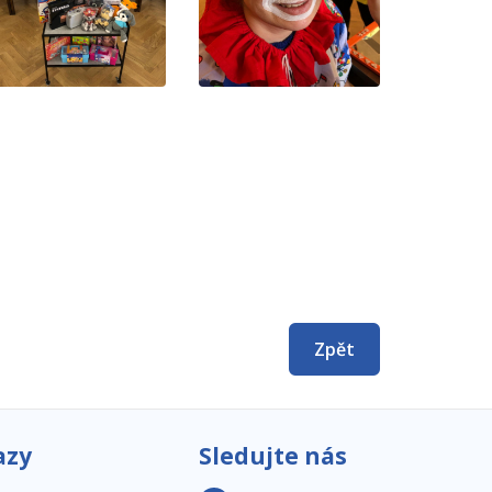
Zpět
azy
Sledujte nás