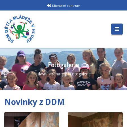
Klientské centrum
Fotogalerie
Hlavní strana
Fotogalerie
Novinky z DDM