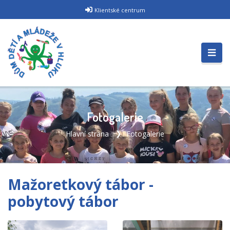
Klientské centrum
Fotogalerie
Hlavní strana
Fotogalerie
Mažoretkový tábor -
pobytový tábor