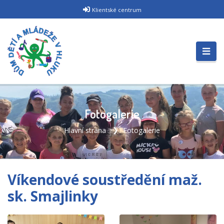
Klientské centrum
Fotogalerie
Hlavní strana
Fotogalerie
Víkendové soustředění maž.
sk. Smajlinky