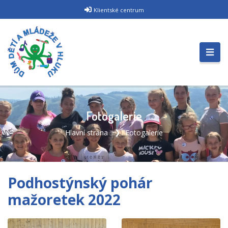
Klientské centrum
Fotogalerie
Hlavní strana
Fotogalerie
Podhostýnský pohár
mažoretek 2022