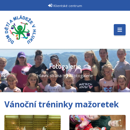
Klientské centrum
Fotogalerie
Hlavní strana
Fotogalerie
Vánoční tréninky mažoretek