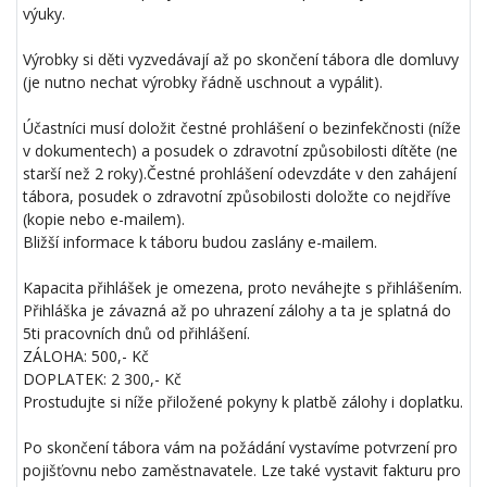
výuky.
Výrobky si děti vyzvedávají až po skončení tábora dle domluvy
(je nutno nechat výrobky řádně uschnout a vypálit).
Účastníci musí doložit čestné prohlášení o bezinfekčnosti (níže
v dokumentech) a posudek o zdravotní způsobilosti dítěte (ne
starší než 2 roky).Čestné prohlášení odevzdáte v den zahájení
tábora, posudek o zdravotní způsobilosti doložte co nejdříve
(kopie nebo e-mailem).
Bližší informace k táboru budou zaslány e-mailem.
Kapacita přihlášek je omezena, proto neváhejte s přihlášením.
Přihláška je závazná až po uhrazení zálohy a ta je splatná do
5ti pracovních dnů od přihlášení.
ZÁLOHA: 500,- Kč
DOPLATEK: 2 300,- Kč
Prostudujte si níže přiložené pokyny k platbě zálohy i doplatku.
Po skončení tábora vám na požádání vystavíme potvrzení pro
pojišťovnu nebo zaměstnavatele. Lze také vystavit fakturu pro