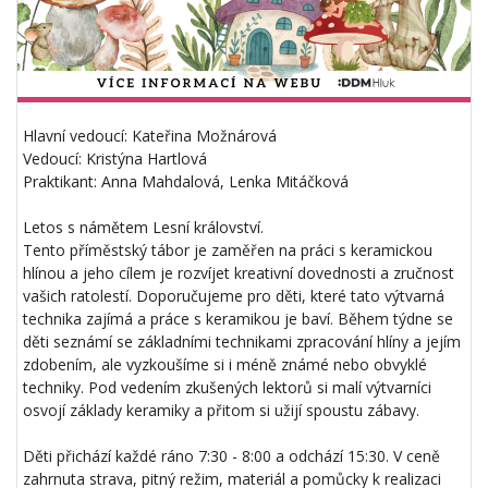
Hlavní vedoucí: Kateřina Možnárová
Vedoucí: Kristýna Hartlová
Praktikant: Anna Mahdalová, Lenka Mitáčková
Letos s námětem Lesní království.
Tento příměstský tábor je zaměřen na práci s keramickou
hlínou a jeho cílem je rozvíjet kreativní dovednosti a zručnost
vašich ratolestí. Doporučujeme pro děti, které tato výtvarná
technika zajímá a práce s keramikou je baví. Během týdne se
děti seznámí se základními technikami zpracování hlíny a jejím
zdobením, ale vyzkoušíme si i méně známé nebo obvyklé
techniky. Pod vedením zkušených lektorů si malí výtvarníci
osvojí základy keramiky a přitom si užijí spoustu zábavy.
Děti přichází každé ráno 7:30 - 8:00 a odchází 15:30. V ceně
zahrnuta strava, pitný režim, materiál a pomůcky k realizaci