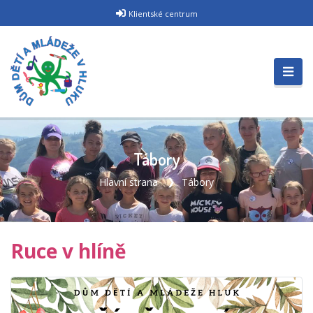
Klientské centrum
Tábory
Hlavní strana
Tábory
Ruce v hlíně